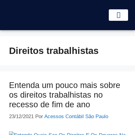
Abertura de empresa
Trocar de contador
Área do Cliente
Direitos trabalhistas
Entenda um pouco mais sobre
os direitos trabalhistas no
recesso de fim de ano
23/12/2021
Por
Acessos Contábil São Paulo